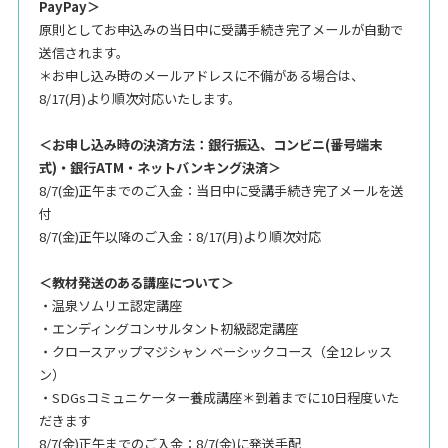
PayPay＞
原則としてお申込みの当日中に受講手続き完了メールが自動で
送信されます。
＊お申し込み時のメールアドレスに不備がある場合は、
8/17(月)より順次対応いたします。
＜お申し込み時の決済方法：銀行振込、コンビニ(番号端末
式)・銀行ATM・ネットバンキング決済＞
8/7(金)正午までのご入金：当日中に受講手続き完了メールを送
付
8/7(金)正午以降のご入金：8/17(月)より順次対応
＜教材発送のある講座について＞
・温泉ソムリエ認定講座
・エンディングコンサルタント初級認定講座
・クロースアップマジシャン ベーシックコース（全12レッス
ン）
・SDGsコミュニケーター養成講座＊到着までに10日程度いた
だきます
8/7(金)正午までのご入金：8/7(金)に発送手配