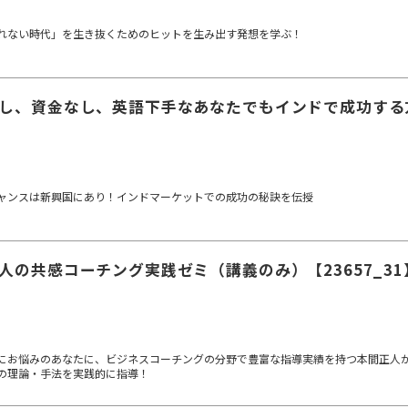
れない時代」を生き抜くためのヒットを生み出す発想を学ぶ！
し、資金なし、英語下手なあなたでもインドで成功する方法
ャンスは新興国にあり！インドマーケットでの成功の秘訣を伝授
人の共感コーチング実践ゼミ（講義のみ）【23657_31
にお悩みのあなたに、ビジネスコーチングの分野で豊富な指導実績を持つ本間正人
の理論・手法を実践的に指導！