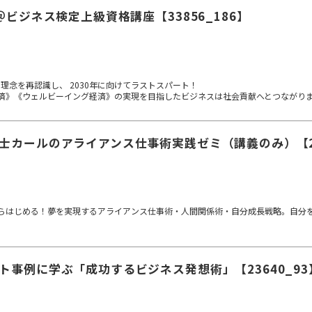
s＠ビジネス検定上級資格講座【33856_186】
本理念を再認識し、 2030年に向けてラストスパート！
済》《ウェルビーイング経済》の実現を目指したビジネスは社会貢献へとつながり
士カールのアライアンス仕事術実践ゼミ（講義のみ）【23
らはじめる！夢を実現するアライアンス仕事術・人間関係術・自分成長戦略。自分
ト事例に学ぶ「成功するビジネス発想術」【23640_93