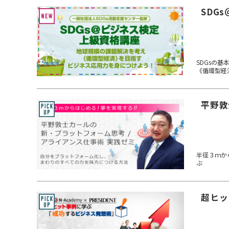
SDG
SDGsの基
《循環型経
平野敦
半径３ｍか
ぶ
超ヒッ