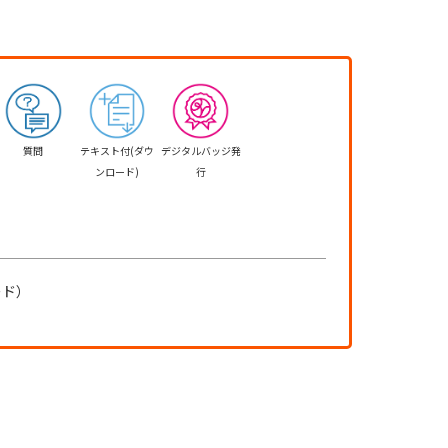
質問
テキスト付(ダウ
デジタルバッジ発
ンロード)
行
ード）