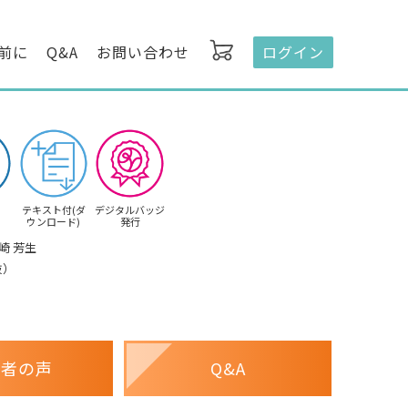
前に
Q&A
お問い合わせ
ログイン
テキスト付(ダ
デジタルバッジ
ウンロード)
発行
崎 芳生
抜）
講者の声
Q&A