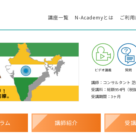
講座一覧
N-Academyとは
ご利用
ビデオ講義
質問
講師：コンサルタント 芝
受講料：総額954円（税
受講期間：3ヶ月
ラム
講師紹介
受