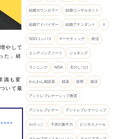
結婚カウンセラー
結婚コンサルタント
結婚アドバイザー
結婚アテンダント
Ｘ
SDGコンパス
マーケティング
終活
を増やして
エンディングノート
ジョギング
った」経
ランニング
NISA
犬のしつけ
常識も変
わんわん相談員
銭湯
採用
就活
について最
アントレプレナーシップ教育
アントレプレナー
アントレプレナーシップ
かけっこ
子供の集中力
ビジネスメール
グループディスカッション
キャリアアップ