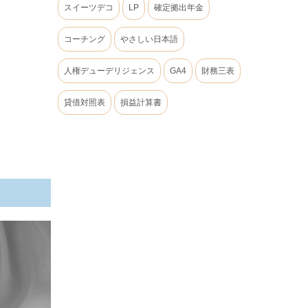
スイーツデコ
LP
確定拠出年金
コーチング
やさしい日本語
人権デューデリジェンス
GA4
財務三表
貸借対照表
損益計算書