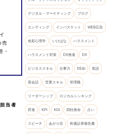
デジタル・マーケティング
ブログ
エンディング
インバスケット
WEB広告
イ
色彩心理学
いけばな
ハラスメント
の売
態・
ハラスメント対策
DX推進
DX
ビジネススキル
仕事力
DE&I
英語
英会話
営業スキル
管理職
リーダーシップ
ロジカルシンキング
グ担当者
昇進
KPI
KGI
四柱推命
占い
スピーチ
あがり症
有価証券報告書