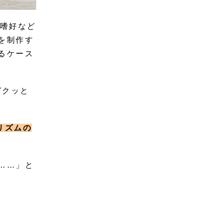
、嗜好など
を制作す
るケース
ガクッと
リズムの
……」と