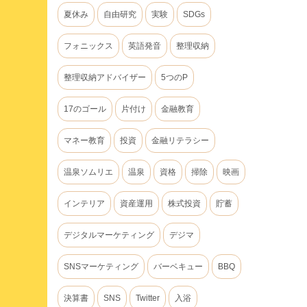
夏休み
自由研究
実験
SDGs
フォニックス
英語発音
整理収納
整理収納アドバイザー
5つのP
17のゴール
片付け
金融教育
マネー教育
投資
金融リテラシー
温泉ソムリエ
温泉
資格
掃除
映画
インテリア
資産運用
株式投資
貯蓄
デジタルマーケティング
デジマ
SNSマーケティング
バーベキュー
BBQ
決算書
SNS
Twitter
入浴