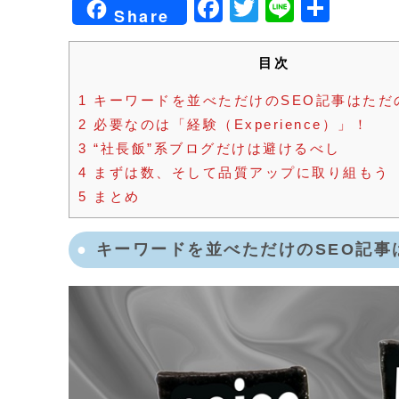
Facebook
Twitter
Line
共
Share
有
目次
1
キーワードを並べただけのSEO記事はただの
2
必要なのは「経験（Experience）」！
3
“社長飯”系ブログだけは避けるべし
4
まずは数、そして品質アップに取り組もう
5
まとめ
キーワードを並べただけのSEO記事