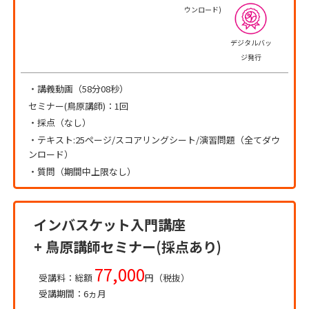
ウンロード)
デジタルバッ
ジ発行
・講義動画（58分08秒）
セミナー(鳥原講師)：1回
・採点（なし）
・テキスト:25ページ/スコアリングシート/演習問題（全てダウ
ンロード）
・質問（期間中上限なし）
インバスケット入門講座
+ 鳥原講師セミナー(採点あり)
77,000
受講料：総額
円（税抜）
受講期間：6ヵ月