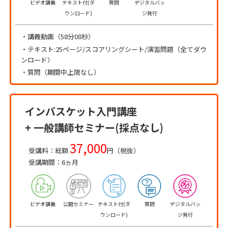
ビデオ講義
テキスト付(ダ
質問
デジタルバッ
ウンロード)
ジ発行
・講義動画（58分08秒）
・テキスト:25ページ/スコアリングシート/演習問題（全てダウ
ンロード）
・質問（期間中上限なし）
インバスケット入門講座
+ 一般講師セミナー(採点なし)
37,000
受講料：総額
円（税抜）
受講期間：6ヵ月
ビデオ講義
公開セミナー
テキスト付(ダ
質問
デジタルバッ
ウンロード)
ジ発行