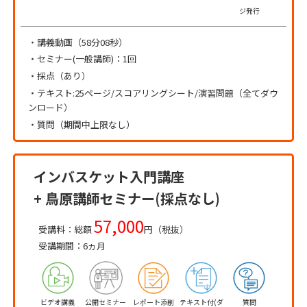
ジ発行
・講義動画（58分08秒）
・セミナー(一般講師)：1回
・採点（あり）
・テキスト:25ページ/スコアリングシート/演習問題（全てダウ
ンロード）
・質問（期間中上限なし）
インバスケット入門講座
+ 鳥原講師セミナー(採点なし)
57,000
受講料：総額
円（税抜）
受講期間：6ヵ月
ビデオ講義
公開セミナー
レポート添削
テキスト付(ダ
質問