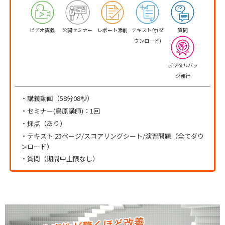
ビデオ講義
公開セミナー
レポート添削
テキスト付(ダ
質問
ウンロード)
デジタルバッ
ジ発行
・講義動画（58分08秒）
・セミナー(鳥原講師)：1回
・採点（あり）
・テキスト:25ページ/スコアリングシート/演習問題（全てダウ
ンロード）
・質問（期間中上限なし）