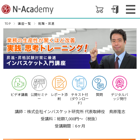
TOP
講座一覧
就職・昇進
ビデオ講義
公開セミナ
レポート添
テキスト付
質問
デジタルバ
ー
削
(ダウンロー
ッジ発行
ド)
講師：株式会社インバスケット研究所 代表取締役 鳥原隆志
受講料：総額7,000円〜（税抜）
受講期間：6ヶ月