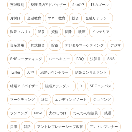
整理収納
整理収納アドバイザー
5つのP
17のゴール
片付け
金融教育
マネー教育
投資
金融リテラシー
温泉ソムリエ
温泉
資格
掃除
映画
インテリア
資産運用
株式投資
貯蓄
デジタルマーケティング
デジマ
SNSマーケティング
バーベキュー
BBQ
決算書
SNS
Twitter
入浴
結婚カウンセラー
結婚コンサルタント
結婚アドバイザー
結婚アテンダント
Ｘ
SDGコンパス
マーケティング
終活
エンディングノート
ジョギング
ランニング
NISA
犬のしつけ
わんわん相談員
銭湯
採用
就活
アントレプレナーシップ教育
アントレプレナー