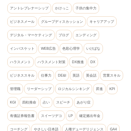
アントレプレナーシップ
かけっこ
子供の集中力
ビジネスメール
グループディスカッション
キャリアアップ
デジタル・マーケティング
ブログ
エンディング
インバスケット
WEB広告
色彩心理学
いけばな
ハラスメント
ハラスメント対策
DX推進
DX
ビジネススキル
仕事力
DE&I
英語
英会話
営業スキル
管理職
リーダーシップ
ロジカルシンキング
昇進
KPI
KGI
四柱推命
占い
スピーチ
あがり症
有価証券報告書
スイーツデコ
LP
確定拠出年金
コーチング
やさしい日本語
人権デューデリジェンス
GA4