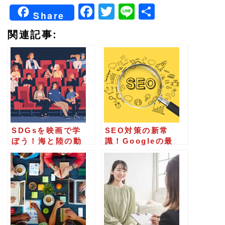
Facebook
Twitter
Line
共
空
Share
有
の
関連記事:
ま
ま
に
し
て
く
だ
SDGsを映画で学
SEO対策の新常
さ
ぼう！海と陸の動
識！Googleの最
物保護がテーマの
新アルゴリズムに
い。
映画４選
対応する方法と効
果的なコンテンツ
戦略