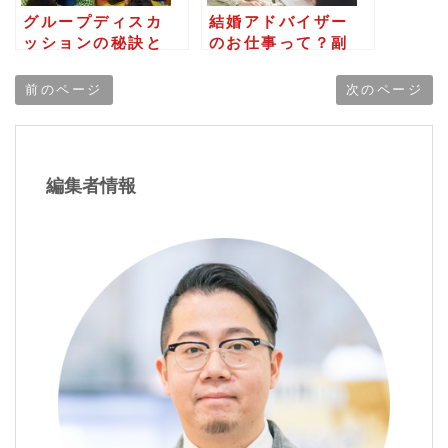
グループディスカ
結婚アドバイザー
ッションの秘訣と
のお仕事って？副
は？基本から成功
業にも人気の結婚
法則、キャリアア
相談所を開業する
前のページ
次のページ
ップに役立つポイ
方法とは
ントを徹底紹介
編集者情報