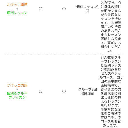
とができ、心
かけっこ講座
個別レッスン1
と身体の特性
+
◯
◯
回
を細かく見な
個別レッスン
がら最適なレ
ッスンを行い
ます。 ※発達
障がいや持病
のあるお子さ
まもレッスン
可能となりま
す。事前にお
知らせくださ
い。
少人数制グル
ープレッスン
と個別レッス
ンを組み合わ
せたスペシャ
ルコース。 計5
回の集中的な
かけっこ講座
直接指導で、
+
グループ3回
お子さまの力
◯
◯
個別＆グルー
個別2回
を最大限に引
プレッスン
出し変化の見
えるレッスン
を行います。
※絶対的な変
化をご希望の
方はコチラの
コースをお勧
めします。