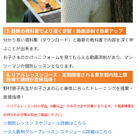
3. 最新の教科書でより深く学習！動画添削で効果アップ
分かり易い資料集（ダウンロード）と最新の教科書で内容を深く学
ぶことが出来ます。
お子さまのかけっこフォームを見てもらえる動画添削があり、マン
ツーマンの個別レッスンとなります。
4. リアルレッスンコース 定期開催される東京都内陸上競
技場で講師が直接指導！
野村朋子先生がお子さまの心と身体に合ったトレーニングを提案・
直接指導！
※リアルレッスンは小学生（6歳以上）のお子さまが対象となります。※発達障害を
お持ちのお子様は別途ご相談ください。
☆個別レッスン スケジュール詳細はこちら
☆少人数制グループレッスン スケジュール詳細はこちら