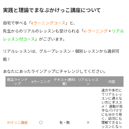
実践と理論でまなぶかけっこ講座について
自宅で学べる「
eラーニングコース
」と、
先生からのリアルのレッスンも受けられる「
e-ラーニング
+
リアル
レッスン付コース
」がございます。
リアルレッスンは、グループレッスン・個別レッスンから選択可
能！
あなたにあったラインアップにチャレンジしてください。
商品ラインナ
テキスト(教科
リアルレッス
eラーニング
内容
ップ
書)
ン
遠方や多忙に
てリアルレッ
スンに通えな
い方にオスス
メ！ 運動が苦
手なパパママ
にも分かり易
く、幼児にも
かけっこ講座
◯
有・無
×
理解できるレ
ッスンとなっ