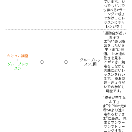
ています。 い
つでもどこで
も学べるeラー
ニングで親子
でかけっこレ
ッスンにチャ
レンジを！
“運動会が近い
お子さ
ま”や“競う練
習をしたいお
子さま”に最
適。 お友達の
かけっこ講座
動きを見るこ
+
グループレッ
◯
◯
とができ、競
グループレッ
スン1回
走をしながら
スン
実践に近いレ
ッスンを行い
ます。 ※お友
達・きょうだ
いでの参加も
可能です。
“模倣が苦手な
お子さ
ま”や“50m走8
秒50より速く
走れるお子さ
ま”に最適。 先
生とマンツー
マンでトレー
ニングするこ