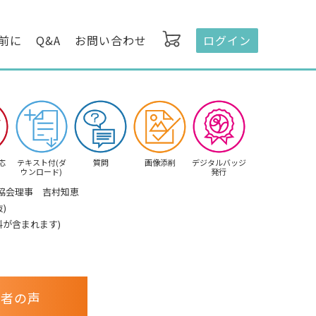
前に
Q&A
お問い合わせ
ログイン
応
テキスト付(ダ
質問
画像添削
デジタルバッジ
ウンロード)
発行
協会理事 吉村知恵
)
料が含まれます)
講者の声