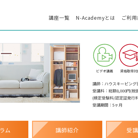
講座一覧
N-Academyとは
ご利用
ビデオ講義
資格取得対
講師：ハウスキーピング
受講料：総額8,000円(税抜
(検定受験料/認定証発行
受講期間：5ヶ月
ラム
講師紹介
受