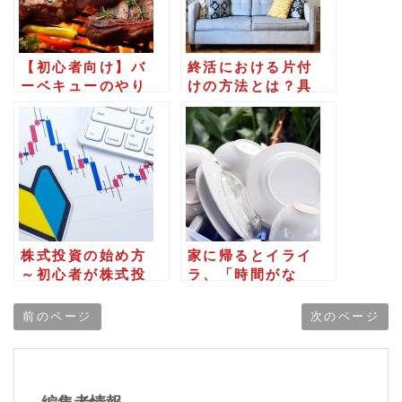
て
く
だ
【初心者向け】バ
終活における片付
さ
ーベキューのやり
けの方法とは？具
方やコツは？上達
体的なポイントに
い。
のために「検定」
ついて解説
を受ける
株式投資の始め方
家に帰るとイライ
～初心者が株式投
ラ、「時間がな
資で失敗しないた
い」をなんとかし
めに何から始め
たい！ 整理収納術
前のページ
次のページ
る？～
で日頃の悩みを解
決