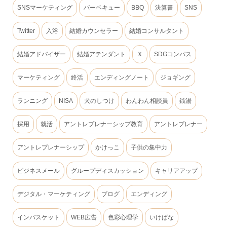
SNSマーケティング
バーベキュー
BBQ
決算書
SNS
Twitter
入浴
結婚カウンセラー
結婚コンサルタント
結婚アドバイザー
結婚アテンダント
Ｘ
SDGコンパス
マーケティング
終活
エンディングノート
ジョギング
ランニング
NISA
犬のしつけ
わんわん相談員
銭湯
採用
就活
アントレプレナーシップ教育
アントレプレナー
アントレプレナーシップ
かけっこ
子供の集中力
ビジネスメール
グループディスカッション
キャリアアップ
デジタル・マーケティング
ブログ
エンディング
インバスケット
WEB広告
色彩心理学
いけばな