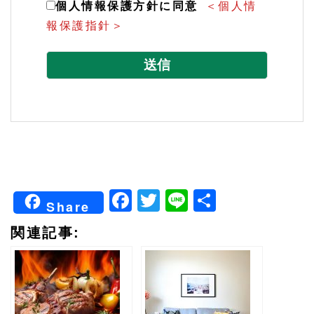
個人情報保護方針に同意
＜個人情
報保護指針＞
こ
の
フ
ィ
ー
ル
ド
は
Facebook
Twitter
Line
共
空
Share
有
の
関連記事:
ま
ま
に
し