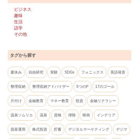
ビジネス
趣味
生活
語学
その他
タグから探す
夏休み
自由研究
実験
SDGs
フォニックス
英語発音
整理収納
整理収納アドバイザー
5つのP
17のゴール
片付け
金融教育
マネー教育
投資
金融リテラシー
温泉ソムリエ
温泉
資格
掃除
映画
インテリア
資産運用
株式投資
貯蓄
デジタルマーケティング
デジマ