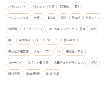
ハラスメント
ハラスメント対策
DX推進
DX
ビジネススキル
仕事力
DE&I
英語
英会話
営業スキル
管理職
リーダーシップ
ロジカルシンキング
昇進
KPI
KGI
四柱推命
占い
スピーチ
あがり症
有価証券報告書
スイーツデコ
LP
確定拠出年金
コーチング
やさしい日本語
人権デューデリジェンス
GA4
財務三表
貸借対照表
損益計算書