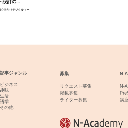
設計の...
初心者向けデジタルマー
】
記事ジャンル
募集
N-
ビジネス
リクエスト募集
N-
趣味
掲載募集
Pr
生活
ライター募集
講
語学
その他