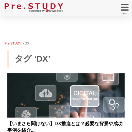
menu
Pre.STUDY
>
DX
タグ ‘DX’
【いまさら聞けない】DX推進とは？必要な背景や成功
事例を紹介...