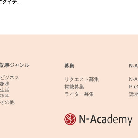
クイテ...
記事ジャンル
募集
N-
ビジネス
リクエスト募集
N-
趣味
掲載募集
Pr
生活
ライター募集
講
語学
その他