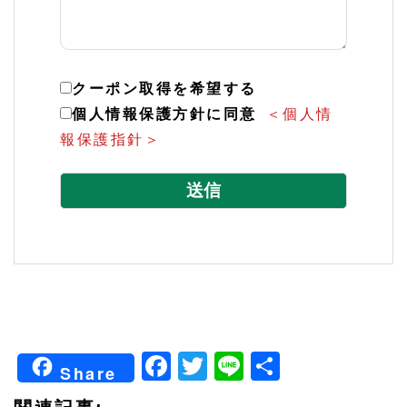
クーポン取得を希望する
個人情報保護方針に同意
＜個人情
報保護指針＞
こ
の
フ
ィ
ー
ル
ド
は
Facebook
Twitter
Line
共
空
Share
有
の