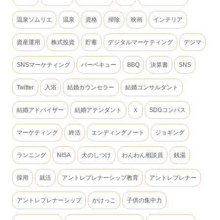
温泉ソムリエ
温泉
資格
掃除
映画
インテリア
資産運用
株式投資
貯蓄
デジタルマーケティング
デジマ
SNSマーケティング
バーベキュー
BBQ
決算書
SNS
Twitter
入浴
結婚カウンセラー
結婚コンサルタント
結婚アドバイザー
結婚アテンダント
Ｘ
SDGコンパス
マーケティング
終活
エンディングノート
ジョギング
ランニング
NISA
犬のしつけ
わんわん相談員
銭湯
採用
就活
アントレプレナーシップ教育
アントレプレナー
アントレプレナーシップ
かけっこ
子供の集中力