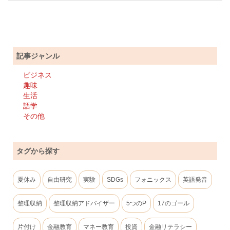
記事ジャンル
ビジネス
趣味
生活
語学
その他
タグから探す
夏休み
自由研究
実験
SDGs
フォニックス
英語発音
整理収納
整理収納アドバイザー
5つのP
17のゴール
片付け
金融教育
マネー教育
投資
金融リテラシー