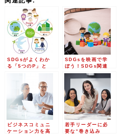
関連記事:
ま
ま
に
し
て
く
だ
SDGsがよくわか
SDGsを映画で学
さ
る「5つのP」と
ぼう！SDGs関連
は？17のゴールを
がテーマのドキュ
い。
徹底解説
メンタリー映画５
選
ビジネスコミュニ
若手リーダーに必
ケーション力を高
要な“巻き込み
めたい！トレーニ
力”とは？入社3年