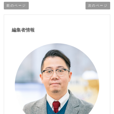
ング方法を5ステ
目からの成長戦略
前のページ
次のページ
ップで解説
編集者情報