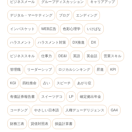
ビジネスメール
グループディスカッション
キャリアアップ
デジタル・マーケティング
ブログ
エンディング
インバスケット
WEB広告
色彩心理学
いけばな
ハラスメント
ハラスメント対策
DX推進
DX
ビジネススキル
仕事力
DE&I
英語
英会話
営業スキル
管理職
リーダーシップ
ロジカルシンキング
昇進
KPI
KGI
四柱推命
占い
スピーチ
あがり症
有価証券報告書
スイーツデコ
LP
確定拠出年金
コーチング
やさしい日本語
人権デューデリジェンス
GA4
財務三表
貸借対照表
損益計算書