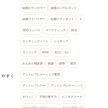
結婚カウンセラー
結婚コンサルタント
結婚アドバイザー
結婚アテンダント
Ｘ
SDGコンパス
マーケティング
終活
エンディングノート
ジョギング
ランニング
NISA
犬のしつけ
わんわん相談員
銭湯
採用
就活
アントレプレナーシップ教育
りやすく
アントレプレナー
アントレプレナーシップ
かけっこ
子供の集中力
ビジネスメール
グループディスカッション
キャリアアップ