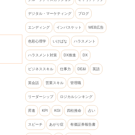
デジタル・マーケティング
ブログ
エンディング
インバスケット
WEB広告
色彩心理学
いけばな
ハラスメント
ハラスメント対策
DX推進
DX
ビジネススキル
仕事力
DE&I
英語
英会話
営業スキル
管理職
リーダーシップ
ロジカルシンキング
昇進
KPI
KGI
四柱推命
占い
スピーチ
あがり症
有価証券報告書