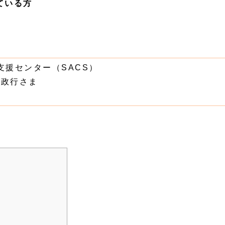
ている方
支援センター（SACS）
島政行さま