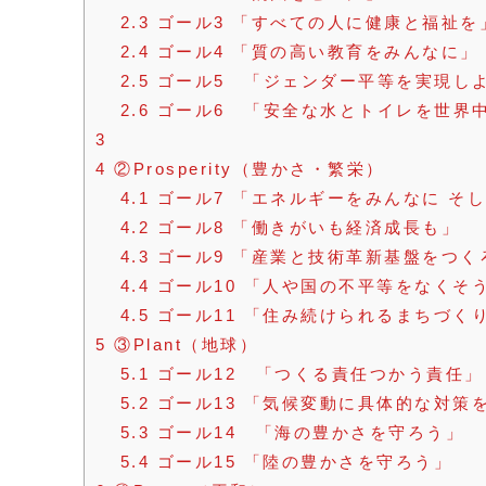
2.3
ゴール3 「すべての人に健康と福祉を
2.4
ゴール4 「質の高い教育をみんなに」
2.5
ゴール5 「ジェンダー平等を実現し
2.6
ゴール6 「安全な水とトイレを世界
3
4
②Prosperity（豊かさ・繁栄）
4.1
ゴール7 「エネルギーをみんなに そ
4.2
ゴール8 「働きがいも経済成長も」
4.3
ゴール9 「産業と技術革新基盤をつく
4.4
ゴール10 「人や国の不平等をなくそ
4.5
ゴール11 「住み続けられるまちづく
5
③Plant（地球）
5.1
ゴール12 「つくる責任つかう責任」
5.2
ゴール13 「気候変動に具体的な対策
5.3
ゴール14 「海の豊かさを守ろう」
5.4
ゴール15 「陸の豊かさを守ろう」