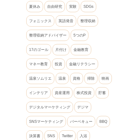
夏休み
自由研究
実験
SDGs
フォニックス
英語発音
整理収納
整理収納アドバイザー
5つのP
17のゴール
片付け
金融教育
マネー教育
投資
金融リテラシー
温泉ソムリエ
温泉
資格
掃除
映画
インテリア
資産運用
株式投資
貯蓄
デジタルマーケティング
デジマ
SNSマーケティング
バーベキュー
BBQ
決算書
SNS
Twitter
入浴