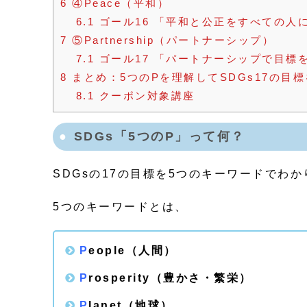
6
④Peace（平和）
6.1
ゴール16 「平和と公正をすべての人
7
⑤Partnership（パートナーシップ）
7.1
ゴール17 「パートナーシップで目標
8
まとめ：5つのPを理解してSDGs17の目
8.1
クーポン対象講座
SDGs「5つのP」って何？
SDGsの17の目標を5つのキーワードでわ
5つのキーワードとは、
P
eople（人間）
P
rosperity（豊かさ・繁栄）
P
lanet（地球）