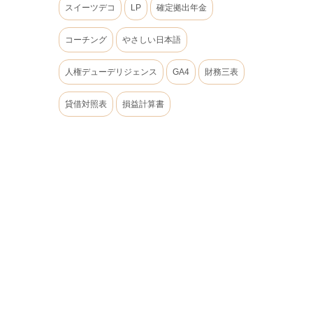
スイーツデコ
LP
確定拠出年金
コーチング
やさしい日本語
人権デューデリジェンス
GA4
財務三表
貸借対照表
損益計算書