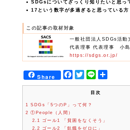
SDGsについてざっくり知りたいと思っ
17という数字が多過ぎると思っている方
この記事の取材対象
一般社団法人SDGs活動
代表理事 代表理事 小
https://sdgs.or.jp/
Facebook
Twitter
Line
共
Share
有
目次
1
SDGs「5つのP」って何？
2
①People（人間）
2.1
ゴール1 「貧困をなくそう」
2.2
ゴール2 「飢餓をゼロに」