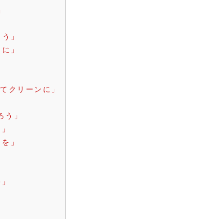
」
よう」
中に」
してクリーンに」
ろう」
う」
りを」
を」