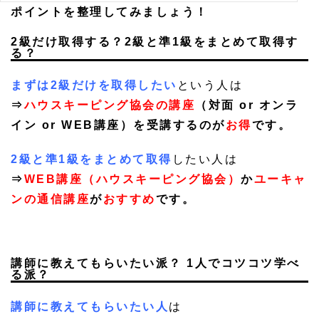
ポイントを整理してみましょう！
2
級だけ取得する？2級と準1級をまとめて取得す
る？
まずは2級だけを取得したい
という人は
⇒
ハウスキーピング協会の講座
（対面 or オンラ
イン or WEB講座）を受講するのが
お得
です。
2級と準1級をまとめて取得
したい人は
⇒
WEB講座（ハウスキーピング協会）
か
ユーキャ
ンの通信講座
が
おすすめ
です。
講師に教えてもらいたい派？ 1人でコツコツ学べ
る派？
講師に教えてもらいたい人
は