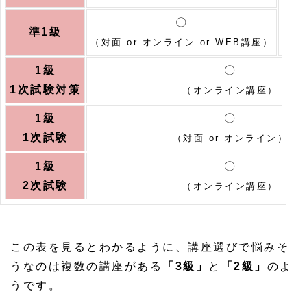
（
〇
＊2
準1級
（対面 or オンライン or WEB講座）
1級
〇
1次試験対策
（オンライン講座）
1級
〇
1次試験
（対面 or オンライン）
1級
〇
2次試験
（オンライン講座）
この表を見るとわかるように、講座選びで悩みそ
うなのは複数の講座がある
「3級」
と
「2級」
のよ
うです。