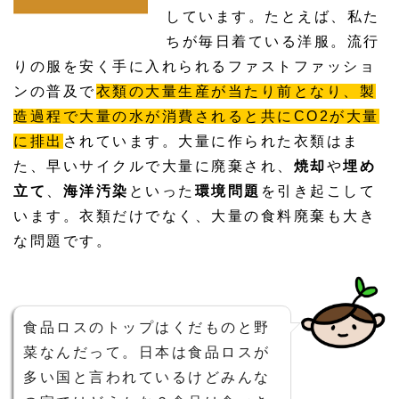
しています。たとえば、私た
ちが毎日着ている洋服。流行
りの服を安く手に入れられるファストファッショ
ンの普及で
衣類の大量生産が当たり前となり、製
造過程で大量の水が消費されると共にCO2が大量
に排出
されています。大量に作られた衣類はま
た、早いサイクルで大量に廃棄され、
焼却
や
埋め
立て
、
海洋汚染
といった
環境問題
を引き起こして
います。衣類だけでなく、大量の食料廃棄も大き
な問題です。
食品ロスのトップはくだものと野
菜なんだって。日本は食品ロスが
多い国と言われているけどみんな