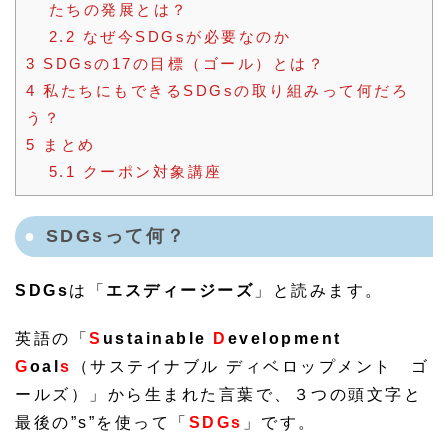
たちの発展とは？
2.2
なぜ今SDGsが必要なのか
3
SDGsの17の目標（ゴール）とは？
4
私たちにもできるSDGsの取り組みって何だろ
う？
5
まとめ
5.1
クーポン対象講座
SDGsって何？
SDGs
は「
エスディージーズ
」と読みます。
英語の「
S
ustainable
D
evelopment
G
oal
s
（サステイナブル ディベロップメント ゴ
ールズ）」から生まれた言葉で、３つの頭文字と
最後の”s”を使って「
SDGs
」です。