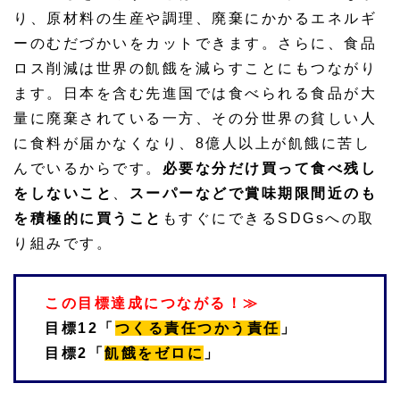
り、原材料の生産や調理、廃棄にかかるエネルギ
ーのむだづかいをカットできます。さらに、食品
ロス削減は世界の飢餓を減らすことにもつながり
ます。日本を含む先進国では食べられる食品が大
量に廃棄されている一方、その分世界の貧しい人
に食料が届かなくなり、8億人以上が飢餓に苦し
んでいるからです。
必要な分だけ買って食べ残し
をしないこと
、
スーパーなどで賞味期限間近のも
を積極的に買うこと
もすぐにできるSDGsへの取
り組みです。
この目標達成につながる！≫
目標12「
つくる責任つかう責任
」
目標2「
飢餓をゼロに
」