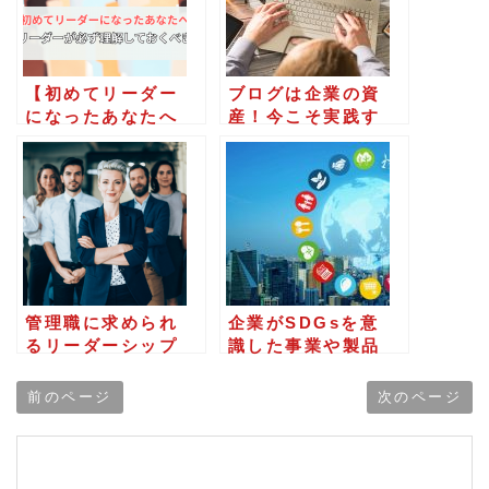
ま
に
し
【初めてリーダー
ブログは企業の資
て
になったあなたへ
産！今こそ実践す
】若手リーダーが
べきブログ運用の
く
必ず理解しておく
メリットと活用法
だ
べきこと
さ
い。
管理職に求められ
企業がSDGsを意
るリーダーシップ
識した事業や製品
とは？ビジョンの
づくりに取り組む
伝え方と育成法
には？実際の取り
前のページ
次のページ
組み事例3選