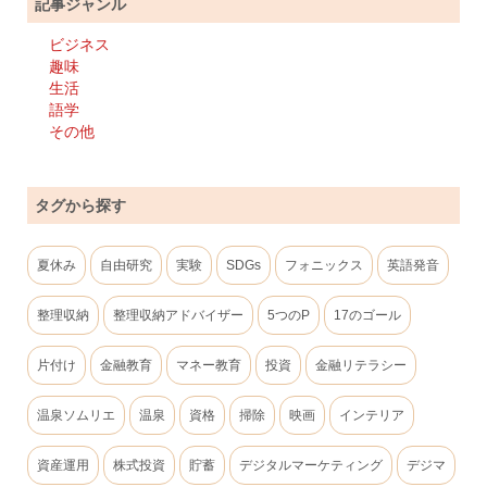
記事ジャンル
ビジネス
趣味
生活
語学
その他
タグから探す
夏休み
自由研究
実験
SDGs
フォニックス
英語発音
整理収納
整理収納アドバイザー
5つのP
17のゴール
片付け
金融教育
マネー教育
投資
金融リテラシー
温泉ソムリエ
温泉
資格
掃除
映画
インテリア
資産運用
株式投資
貯蓄
デジタルマーケティング
デジマ