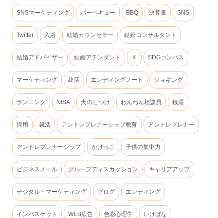
SNSマーケティング
バーベキュー
BBQ
決算書
SNS
Twitter
入浴
結婚カウンセラー
結婚コンサルタント
結婚アドバイザー
結婚アテンダント
Ｘ
SDGコンパス
マーケティング
終活
エンディングノート
ジョギング
ランニング
NISA
犬のしつけ
わんわん相談員
銭湯
採用
就活
アントレプレナーシップ教育
アントレプレナー
アントレプレナーシップ
かけっこ
子供の集中力
ビジネスメール
グループディスカッション
キャリアアップ
デジタル・マーケティング
ブログ
エンディング
インバスケット
WEB広告
色彩心理学
いけばな