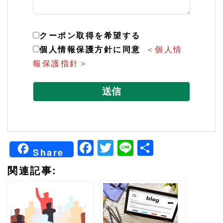
クーポン取得を希望する
個人情報保護方針に同意
＜個人情
報保護指針＞
こ
の
フ
ィ
ー
Facebook
Twitter
Line
共
ル
Share
有
ド
関連記事:
は
空
の
ま