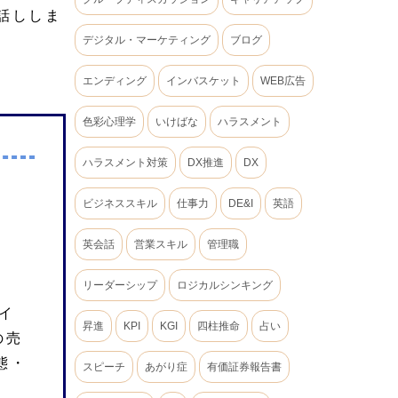
話ししま
デジタル・マーケティング
ブログ
エンディング
インバスケット
WEB広告
色彩心理学
いけばな
ハラスメント
ハラスメント対策
DX推進
DX
ビジネススキル
仕事力
DE&I
英語
英会話
営業スキル
管理職
リーダーシップ
ロジカルシンキング
イ
昇進
KPI
KGI
四柱推命
占い
の売
態・
スピーチ
あがり症
有価証券報告書