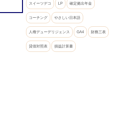
スイーツデコ
LP
確定拠出年金
コーチング
やさしい日本語
人権デューデリジェンス
GA4
財務三表
貸借対照表
損益計算書