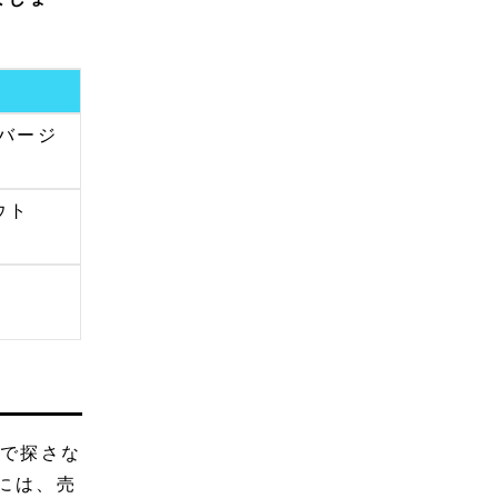
バージ
ウト
で探さな
には、売