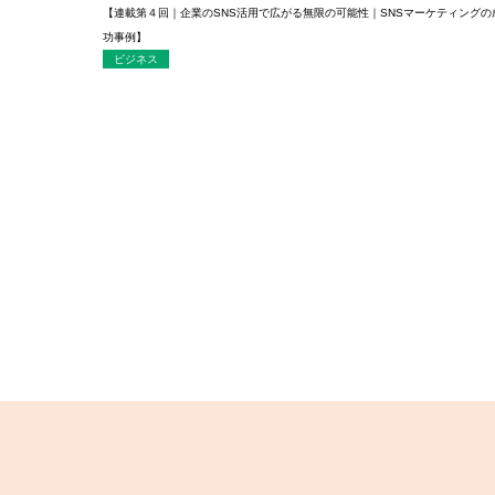
【連載第４回｜企業のSNS活用で広がる無限の可能性｜SNSマーケティングの
功事例】
ビジネス