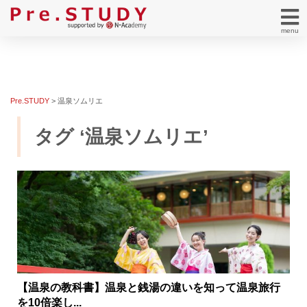
menu
Pre.STUDY
>
温泉ソムリエ
タグ ‘温泉ソムリエ’
【温泉の教科書】温泉と銭湯の違いを知って温泉旅行
を10倍楽し...