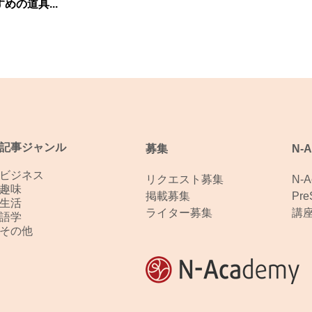
めの道具...
記事ジャンル
募集
N-
ビジネス
リクエスト募集
N-
趣味
掲載募集
Pr
生活
ライター募集
講
語学
その他