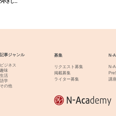
やさし...
記事ジャンル
募集
N-
ビジネス
リクエスト募集
N-
趣味
掲載募集
Pr
生活
ライター募集
講
語学
その他